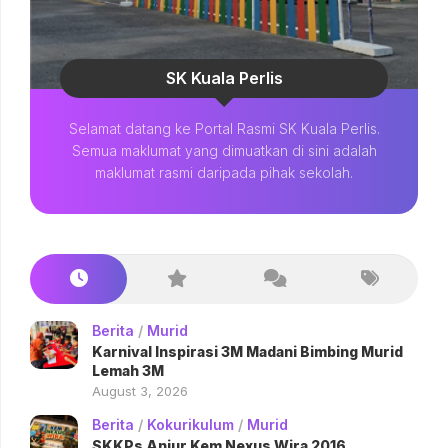
SK Kuala Perlis
Selamat datang ke Portal Rasmi SK Kuala Perlis.
Semua maklumat yang dimuatkan di sini adalah
maklumat rasmi daripada pihak sekolah.
Berita
/
Murid
Karnival Inspirasi 3M Madani Bimbing Murid
Lemah 3M
August 3, 2026
Berita
/
Kokurikulum
/
Murid
SKKPs Anjur Kem Nexus Wira 2016