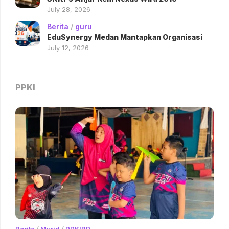
July 28, 2026
Berita
/
guru
EduSynergy Medan Mantapkan Organisasi
July 12, 2026
PPKI
Berita
/
Murid
/
PPKIBP