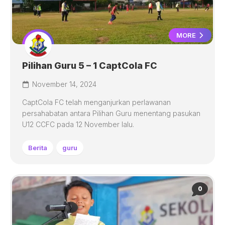
MORE
Pilihan Guru 5 – 1 CaptCola FC
November 14, 2024
CaptCola FC telah menganjurkan perlawanan
persahabatan antara Pilihan Guru menentang pasukan
U12 CCFC pada 12 November lalu.
Berita
guru
0