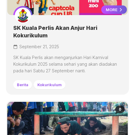
MORE
SK Kuala Perlis Akan Anjur Hari
Kokurikulum
September 21, 2025
SK Kuala Perlis akan menganjurkan Hari Karnival
Kokurikulum 2025 selama sehari yang akan diadakan
pada hari Sabtu 27 September nanti.
Berita
Kokurikulum
0