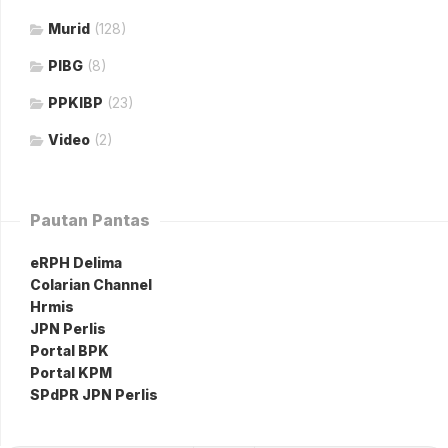
Murid
(128)
PIBG
(8)
PPKIBP
(23)
Video
(2)
Pautan Pantas
eRPH Delima
Colarian Channel
Hrmis
JPN Perlis
Portal BPK
Portal KPM
SPdPR JPN Perlis