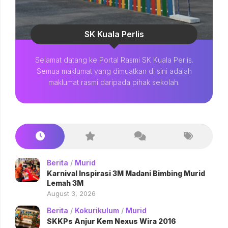
SK Kuala Perlis
Selamat datang ke Portal Rasmi SK Kuala Perlis.
Semua maklumat yang dimuatkan di sini adalah
maklumat rasmi daripada pihak sekolah.
Berita
/
Murid
Karnival Inspirasi 3M Madani Bimbing Murid
Lemah 3M
August 3, 2026
Berita
/
Kokurikulum
/
Murid
SKKPs Anjur Kem Nexus Wira 2016