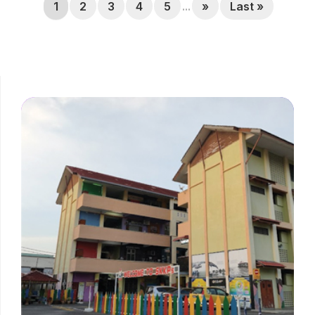
1
2
3
4
5
...
»
Last »