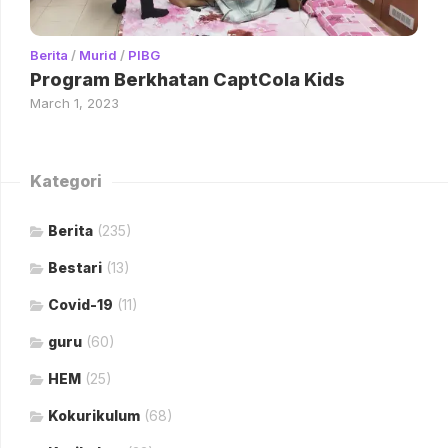
Berita
/
Murid
/
PIBG
Program Berkhatan CaptCola Kids
March 1, 2023
Kategori
Berita
(235)
Bestari
(13)
Covid-19
(11)
guru
(60)
HEM
(25)
Kokurikulum
(68)