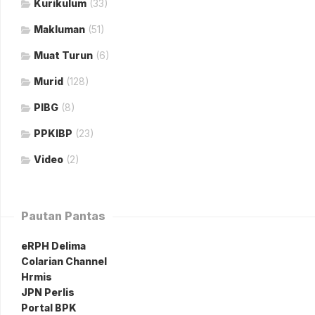
Kurikulum
(33)
Makluman
(51)
Muat Turun
(6)
Murid
(128)
PIBG
(8)
PPKIBP
(23)
Video
(2)
Pautan Pantas
eRPH Delima
Colarian Channel
Hrmis
JPN Perlis
Portal BPK