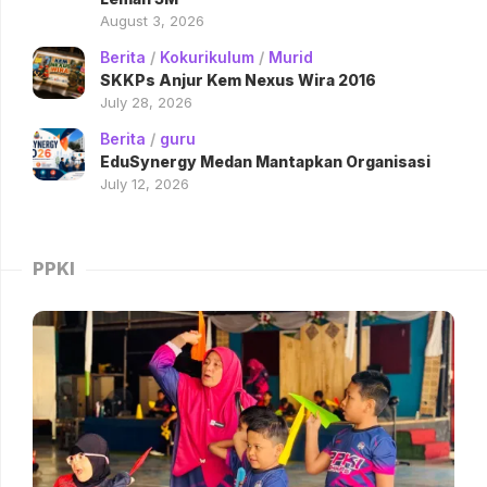
August 3, 2026
Berita
/
Kokurikulum
/
Murid
SKKPs Anjur Kem Nexus Wira 2016
July 28, 2026
Berita
/
guru
EduSynergy Medan Mantapkan Organisasi
July 12, 2026
PPKI