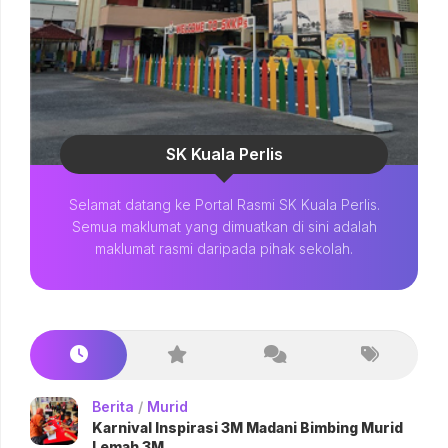
SK Kuala Perlis
Selamat datang ke Portal Rasmi SK Kuala Perlis.
Semua maklumat yang dimuatkan di sini adalah
maklumat rasmi daripada pihak sekolah.
Berita
/
Murid
Karnival Inspirasi 3M Madani Bimbing Murid
Lemah 3M