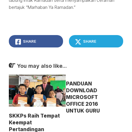
tabung Infak Ramadan serta menyampaikan ceramah
bertajuk “Marhaban Ya Ramadan.”
SHARE
SHARE
You may also like...
PANDUAN
DOWNLOAD
MICROSOFT
OFFICE 2016
UNTUK GURU
SKKPs Raih Tempat
Keempat
Pertandingan