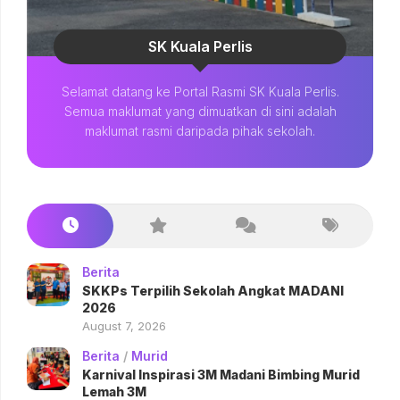
SK Kuala Perlis
Selamat datang ke Portal Rasmi SK Kuala Perlis.
Semua maklumat yang dimuatkan di sini adalah
maklumat rasmi daripada pihak sekolah.
Berita
SKKPs Terpilih Sekolah Angkat MADANI
2026
August 7, 2026
Berita
/
Murid
Karnival Inspirasi 3M Madani Bimbing Murid
Lemah 3M