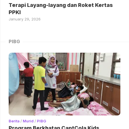
Terapi Layang-layang dan Roket Kertas
PPKI
January 29, 2026
PIBG
Berita
/
Murid
/
PIBG
Program Berkhatan CaptCola Kids