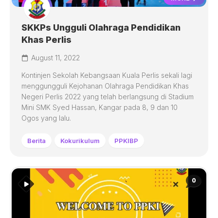
SKKPs Ungguli Olahraga Pendidikan
Khas Perlis
August 11, 2022
Kontinjen Sekolah Kebangsaan Kuala Perlis sekali lagi
menggungguli Kejohanan Olahraga Pendidikan Khas
Negeri Perlis 2022 yang telah berlangsung di Stadium
Mini SMK Syed Hassan, Kangar pada 8, 9 dan 10
Ogos yang lalu.
Berita
Kokurikulum
PPKIBP
0