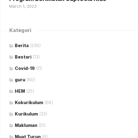
March 1, 2023
Kategori
Berita
(236)
Bestari
(13)
Covid-19
(11)
guru
(60)
HEM
(25)
Kokurikulum
(68)
Kurikulum
(33)
Makluman
(51)
Muat Turun
(6)