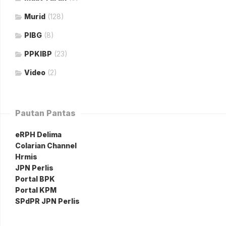
Murid
(128)
PIBG
(8)
PPKIBP
(23)
Video
(2)
Pautan Pantas
eRPH Delima
Colarian Channel
Hrmis
JPN Perlis
Portal BPK
Portal KPM
SPdPR JPN Perlis