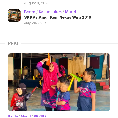
August 3, 2026
Berita
/
Kokurikulum
/
Murid
SKKPs Anjur Kem Nexus Wira 2016
July 28, 2026
PPKI
Berita
/
Murid
/
PPKIBP