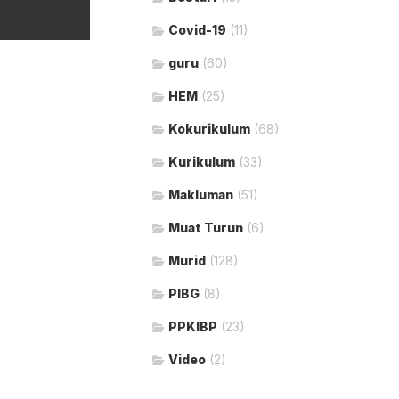
Covid-19
(11)
guru
(60)
HEM
(25)
Kokurikulum
(68)
Kurikulum
(33)
Makluman
(51)
Muat Turun
(6)
Murid
(128)
PIBG
(8)
PPKIBP
(23)
Video
(2)