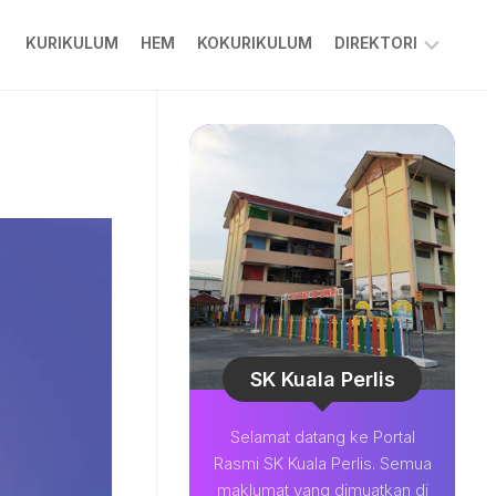
KURIKULUM
HEM
KOKURIKULUM
DIREKTORI
PPKIBP
PIBG
COLARIAN
CHANNEL
MUAT
TURUN
BESTARI
SOALAN
LAZIM
SK Kuala Perlis
Selamat datang ke Portal
Rasmi SK Kuala Perlis. Semua
maklumat yang dimuatkan di