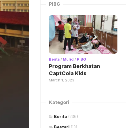
PIBG
Berita
/
Murid
/
PIBG
Program Berkhatan
CaptCola Kids
March 1, 2023
Kategori
Berita
(236)
Bestari
(13)