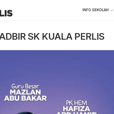
INFO SEKOLAH
VISI
&
ADBIR SK KUALA PERLIS
MISI
SKKPS
KEPIMPINAN
SEKOLAH
GAMBAR
GURU
&
STAF
PIAGAM
PELANGGAN
PETA
LOKASI