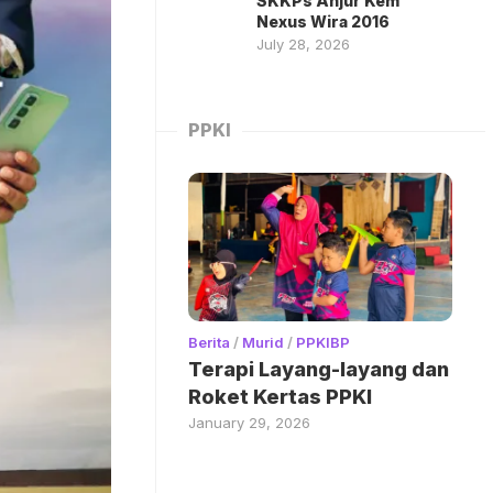
SKKPs Anjur Kem
Nexus Wira 2016
July 28, 2026
PPKI
Berita
/
Murid
/
PPKIBP
Terapi Layang-layang dan
Roket Kertas PPKI
January 29, 2026