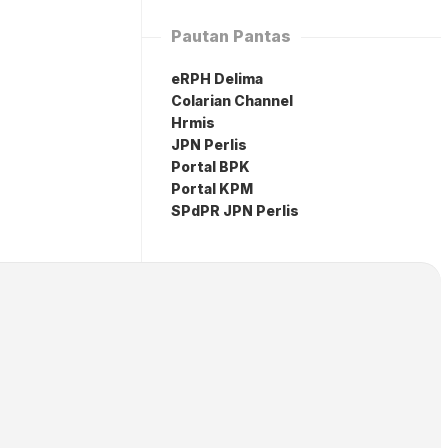
Pautan Pantas
eRPH Delima
Colarian Channel
Hrmis
JPN Perlis
Portal BPK
Portal KPM
SPdPR JPN Perlis