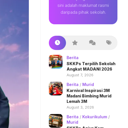
sini adalah maklumat rasmi
daripada pihak sekolah.
Berita
SKKPs Terpilih Sekolah
Angkat MADANI 2026
August 7, 2026
Berita
/
Murid
Karnival Inspirasi 3M
Madani Bimbing Murid
Lemah 3M
August 3, 2026
Berita
/
Kokurikulum
/
Murid