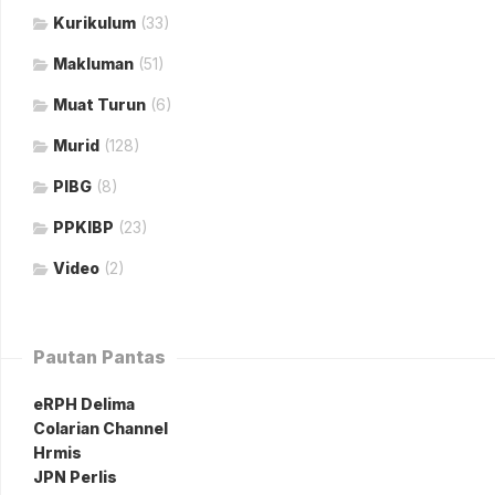
Kurikulum
(33)
Makluman
(51)
Muat Turun
(6)
Murid
(128)
PIBG
(8)
PPKIBP
(23)
Video
(2)
Pautan Pantas
eRPH Delima
Colarian Channel
Hrmis
JPN Perlis