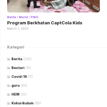
Berita
/
Murid
/
PIBG
Program Berkhatan CaptCola Kids
March 1, 2023
Kategori
Berita
(236)
Bestari
(13)
Covid-19
(11)
guru
(60)
HEM
(25)
Kokurikulum
(68)