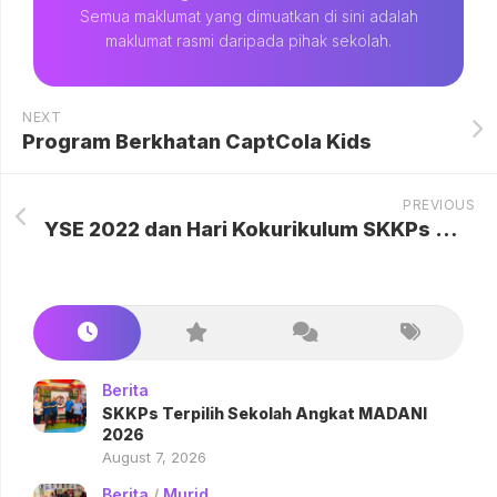
Semua maklumat yang dimuatkan di sini adalah
maklumat rasmi daripada pihak sekolah.
NEXT
Program Berkhatan CaptCola Kids
PREVIOUS
YSE 2022 dan Hari Kokurikulum SKKPs Meriah
Berita
SKKPs Terpilih Sekolah Angkat MADANI
2026
August 7, 2026
Berita
/
Murid