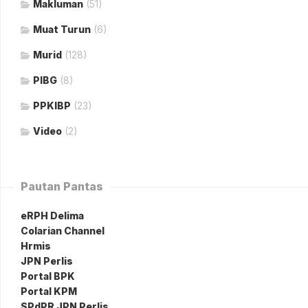
Makluman
(51)
Muat Turun
(6)
Murid
(128)
PIBG
(8)
PPKIBP
(23)
Video
(2)
Pautan Pantas
eRPH Delima
Colarian Channel
Hrmis
JPN Perlis
Portal BPK
Portal KPM
SPdPR JPN Perlis