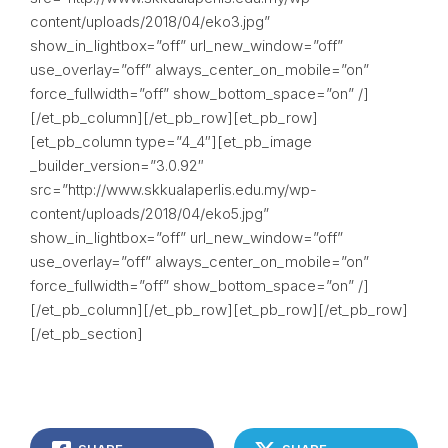
content/uploads/2018/04/eko3.jpg”
show_in_lightbox=”off” url_new_window=”off”
use_overlay=”off” always_center_on_mobile=”on”
force_fullwidth=”off” show_bottom_space=”on” /]
[/et_pb_column][/et_pb_row][et_pb_row]
[et_pb_column type=”4_4″][et_pb_image
_builder_version=”3.0.92″
src=”http://www.skkualaperlis.edu.my/wp-
content/uploads/2018/04/eko5.jpg”
show_in_lightbox=”off” url_new_window=”off”
use_overlay=”off” always_center_on_mobile=”on”
force_fullwidth=”off” show_bottom_space=”on” /]
[/et_pb_column][/et_pb_row][et_pb_row][/et_pb_row]
[/et_pb_section]