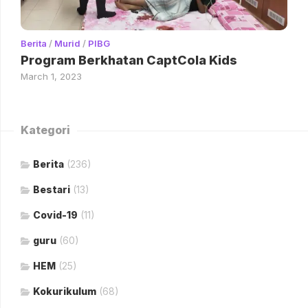
Berita
/
Murid
/
PIBG
Program Berkhatan CaptCola Kids
March 1, 2023
Kategori
Berita
(236)
Bestari
(13)
Covid-19
(11)
guru
(60)
HEM
(25)
Kokurikulum
(68)