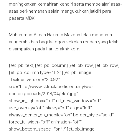
meningkatkan kemahiran kendiri serta mempelajari asas-
asas perkhemahan selain mengukuhkan jatidiri para
peserta MBK.
Muhammad Aiman Hakim b.Mazean telah menerima
anugerah khas bagi kategori sekolah rendah yang telah
disampaikan pada hari terakhir kem.
[/et_pb_text][/et_pb_column][/et_pb_row][et_pb_row]
[et_pb_column type=”1_2″][et_pb_image
_builder_version=”3.0.92″
src=”http://www.skkualaperlis.edu.my/wp-
content/uploads/2018/04/eko1.jpg”
show_in_lightbox=”off” url_new_window=”off”
use_overlay=”off” sticky=”off” align=”left”
always_center_on_mobile=”on” border_style=”solid”
force_fullwidth=”off” animation=”off”
show_bottom_space=”on” /][et_pb_image