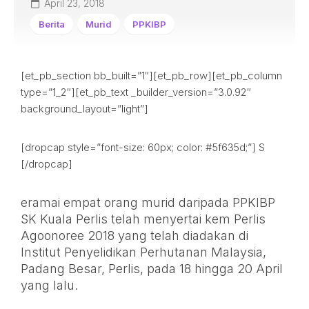
April 23, 2018
Berita
Murid
PPKIBP
[et_pb_section bb_built=”1″][et_pb_row][et_pb_column
type=”1_2″][et_pb_text _builder_version=”3.0.92″
background_layout=”light”]
[dropcap style=”font-size: 60px; color: #5f635d;”] S
[/dropcap]
eramai empat orang murid daripada PPKIBP
SK Kuala Perlis telah menyertai kem Perlis
Agoonoree 2018 yang telah diadakan di
Institut Penyelidikan Perhutanan Malaysia,
Padang Besar, Perlis, pada 18 hingga 20 April
yang lalu.