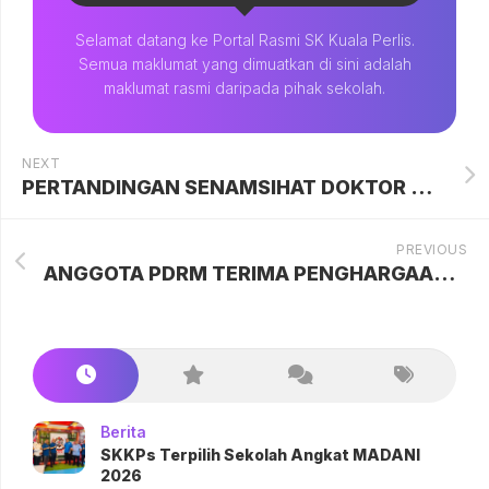
Selamat datang ke Portal Rasmi SK Kuala Perlis.
Semua maklumat yang dimuatkan di sini adalah
maklumat rasmi daripada pihak sekolah.
NEXT
PERTANDINGAN SENAMSIHAT DOKTOR MUDA PPKIBP
PREVIOUS
ANGGOTA PDRM TERIMA PENGHARGAAN SK KUALA PERLIS
Berita
SKKPs Terpilih Sekolah Angkat MADANI
2026