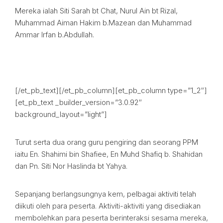
Mereka ialah Siti Sarah bt Chat, Nurul Ain bt Rizal,
Muhammad Aiman Hakim b.Mazean dan Muhammad
Ammar Irfan b.Abdullah.
[/et_pb_text][/et_pb_column][et_pb_column type=”1_2″]
[et_pb_text _builder_version=”3.0.92″
background_layout=”light”]
Turut serta dua orang guru pengiring dan seorang PPM
iaitu En. Shahimi bin Shafiee, En Muhd Shafiq b. Shahidan
dan Pn. Siti Nor Haslinda bt Yahya.
Sepanjang berlangsungnya kem, pelbagai aktiviti telah
diikuti oleh para peserta. Aktiviti-aktiviti yang disediakan
membolehkan para peserta berinteraksi sesama mereka,