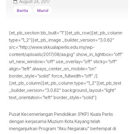
August 24, 2017
Berita
Murid
[et_pb_section bb_built=”1″][et_pb_row][et_pb_column
type=”1_2″][et_pb_image _builder_version=”3.0.62″
src=”http://www.skkualaperlis.edu.my/wp-
content/uploads/2017/08/aa.jpg” show_in_lightbox=”off”
url_new_window=”off” use_overlay=”off” sticky=”off”
align=”left” always_center_on_mobile=”on”
border_style=”solid” force_fullwidth=”off” /]
[/et_pb_column][et_pb_column type=”1_2″][et_pb_text
_builder_version=”3.0.62″ background_layout=”light”
text_orientation=”left” border_style=”solid”]
Pusat Kecemerlangan Pendidikan (PKP) Kuala Perlis
dengan kerjasama Muzium Kota Kayang telah
menganjurkan Program “Aku Negaraku” bertempat di