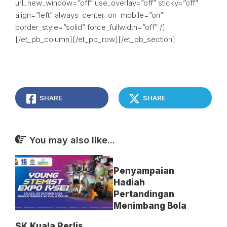
url_new_window=”off” use_overlay=”off” sticky=”off”
align=”left” always_center_on_mobile=”on”
border_style=”solid” force_fullwidth=”off” /]
[/et_pb_column][/et_pb_row][/et_pb_section]
SHARE
SHARE
You may also like...
Penyampaian
Hadiah
Pertandingan
Menimbang Bola
SK Kuala Perlis