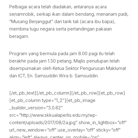
Pelbagai acara telah diadakan, antaranya acara
senamrobik, serkap ikan dalam bendang, menanam padi,
“Musang Berjanggut” dan tarik tali (acara ibu bapa),
membina tugu negara serta pertandingan pakaian
beragam.
Program yang bermula pada jam 8.00 pagi itu telah
berakhir pada jam 1.30 petang. Majlis penutupan telah
disempurnakan oleh Ketua Sektor Pengurusan Maklumat
dan ICT, En. Samsuddin Wira b. Samsuddin.
[/et_pb_text][/et_pb_column][/et_pb_row][et_pb_row]
[et_pb_column type=”1_2″][et_pb_image
_builder_version=”3.0.62″
src=”http://www.skkualaperlis.edu.my/wp-
content/uploads/2017/08/2a.jpg” show_in_lightbox=”off”
url_new_window=”off” use_overlay=”off” sticky=”off”
align=”left” always_center_on_mobile=”on”