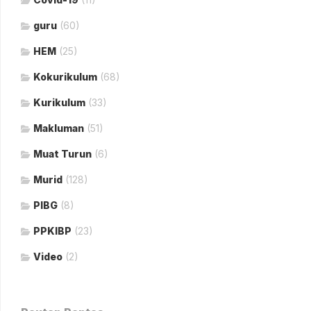
guru
(60)
HEM
(25)
Kokurikulum
(68)
Kurikulum
(33)
Makluman
(51)
Muat Turun
(6)
Murid
(128)
PIBG
(8)
PPKIBP
(23)
Video
(2)