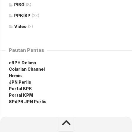
PIBG
(8)
PPKIBP
(23)
Video
(2)
Pautan Pantas
eRPH Delima
Colarian Channel
Hrmis
JPN Perlis
Portal BPK
Portal KPM
SPdPR JPN Perlis