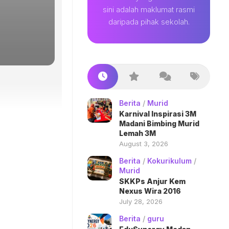
sini adalah maklumat rasmi
daripada pihak sekolah.
Berita
/
Murid
Karnival Inspirasi 3M
Madani Bimbing Murid
Lemah 3M
August 3, 2026
Berita
/
Kokurikulum
/
Murid
SKKPs Anjur Kem
Nexus Wira 2016
July 28, 2026
Berita
/
guru