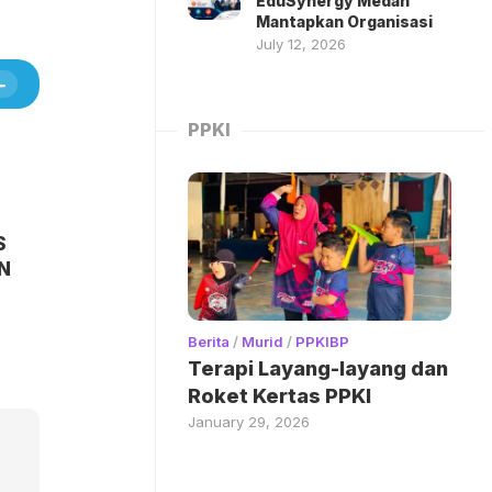
EduSynergy Medan
Mantapkan Organisasi
July 12, 2026
PPKI
S
N
Berita
/
Murid
/
PPKIBP
Terapi Layang-layang dan
Roket Kertas PPKI
January 29, 2026