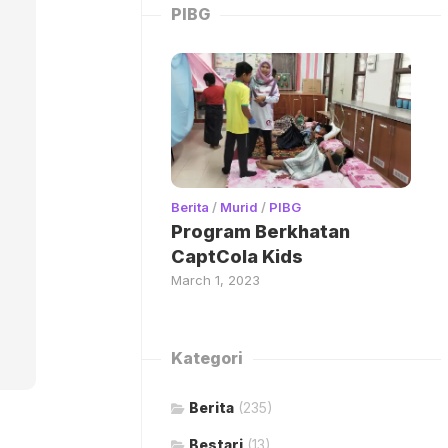
PIBG
Berita
/
Murid
/
PIBG
Program Berkhatan
CaptCola Kids
March 1, 2023
Kategori
Berita
(235)
Bestari
(13)