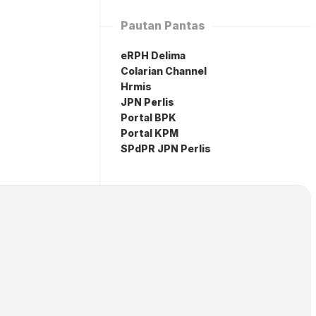
Pautan Pantas
eRPH Delima
Colarian Channel
Hrmis
JPN Perlis
Portal BPK
Portal KPM
SPdPR JPN Perlis