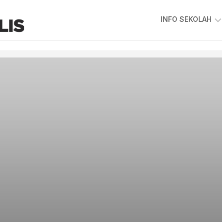
INFO SEKOLAH
VISI
&
MISI
SKKPS
KEPIMPINAN
SEKOLAH
GAMBAR
GURU
&
STAF
PIAGAM
PELANGGAN
PETA
LOKASI