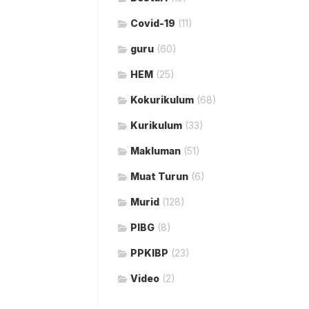
Covid-19
(11)
guru
(60)
HEM
(25)
Kokurikulum
(68)
Kurikulum
(33)
Makluman
(51)
Muat Turun
(6)
Murid
(128)
PIBG
(8)
PPKIBP
(23)
Video
(2)