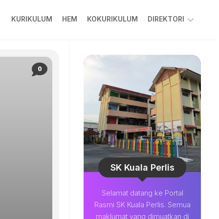
KURIKULUM
HEM
KOKURIKULUM
DIREKTORI
PPKIBP
PIBG
0
COLARIAN
CHANNEL
MUAT
TURUN
BESTARI
SOALAN
LAZIM
SK Kuala Perlis
Selamat datang ke Portal
Rasmi SK Kuala Perlis. Semua
maklumat yang dimuatkan di