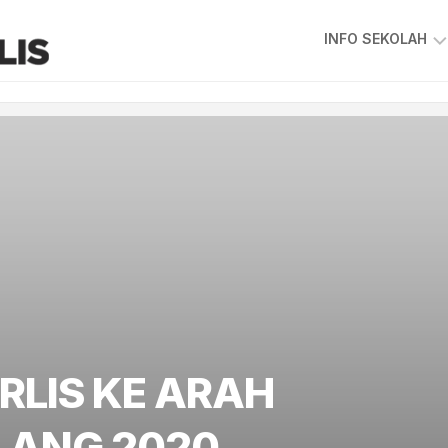
INFO SEKOLAH
VISI
&
MISI
SKKPS
KEPIMPINAN
SEKOLAH
GAMBAR
GURU
&
STAF
PIAGAM
PELANGGAN
RLIS KE ARAH
PETA
LOKASI
LANG 2020