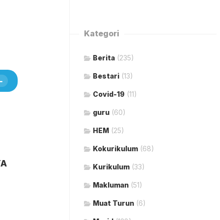
Kategori
Berita
(235)
Bestari
(13)
Covid-19
(11)
guru
(60)
HEM
(25)
Kokurikulum
(68)
YA
Kurikulum
(33)
Makluman
(51)
Muat Turun
(6)