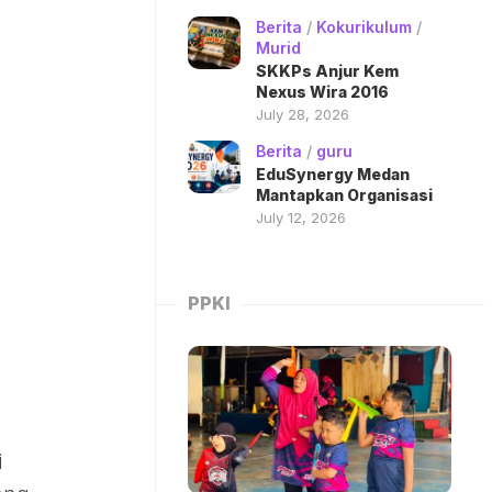
Berita
/
Kokurikulum
/
Murid
SKKPs Anjur Kem
Nexus Wira 2016
July 28, 2026
Berita
/
guru
n
EduSynergy Medan
Mantapkan Organisasi
July 12, 2026
PPKI
i