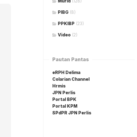
Murid
(128)
PIBG
(8)
PPKIBP
(23)
Video
(2)
Pautan Pantas
eRPH Delima
Colarian Channel
Hrmis
JPN Perlis
Portal BPK
Portal KPM
SPdPR JPN Perlis