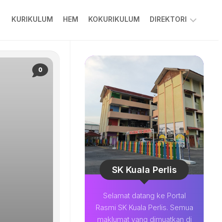
KURIKULUM
HEM
KOKURIKULUM
DIREKTORI
PPKIBP
PIBG
0
COLARIAN
CHANNEL
MUAT
TURUN
BESTARI
SOALAN
LAZIM
SK Kuala Perlis
Selamat datang ke Portal
Rasmi SK Kuala Perlis. Semua
maklumat yang dimuatkan di