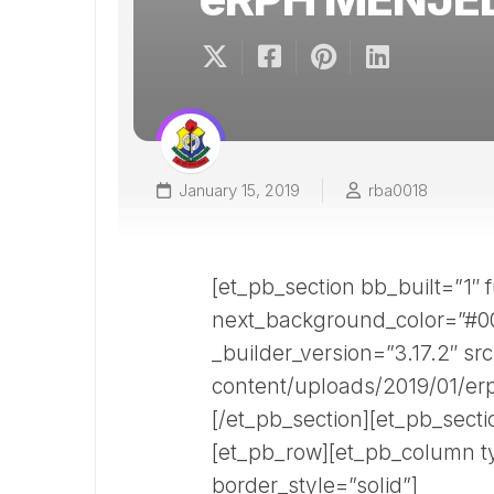
January 15, 2019
rba0018
[et_pb_section bb_built=”1″ f
next_background_color=”#00
_builder_version=”3.17.2″ s
content/uploads/2019/01/erph
[/et_pb_section][et_pb_sect
[et_pb_row][et_pb_column ty
border_style=”solid”]