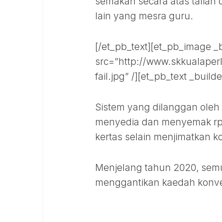
semakan secara atas talian
lain yang mesra guru.
[/et_pb_text][et_pb_image _b
src=”http://www.skkualaper
fail.jpg” /][et_pb_text _build
Sistem yang dilanggan oleh 
menyedia dan menyemak r
kertas selain menjimatkan k
Menjelang tahun 2020, se
menggantikan kaedah konven