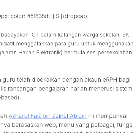
px; color: #5f635d;”] S [/dropcap]
budayakan ICT dalam kalangan warga sekolah, SK
 inisiatif menggalakkan para guru untuk menggunaka
jaran Harian Elektronik) bermula sesi persekolahan
 guru telah dibekalkan dengan akaun eRPH bagi
s rancangan pengajaran harian menerusi sistem
based).
leh
Azharul Faiz bin Zainal Abidin
ini mempunyai
ranya berasaskan web, menu yang pelbagai, fungs