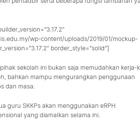
 oleh pentadbir serta beberapa fungsi tambahan y
uilder_version=”3.17.2″
lis.edu.my/wp-content/uploads/2019/01/mockup-
er_version=”3.17.2″ border_style=”solid”]
pihak sekolah ini bukan saja memudahkan kerja-k
ph, bahkan mampu mengurangkan penggunaan
os dan masa.
mua guru SKKPs akan menggunakan eRPH
sional yang diamalkan selama ini.