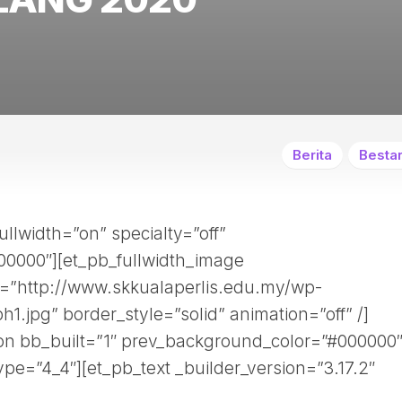
HUBUNGI
KAMI
Berita
Bestar
ullwidth=”on” specialty=”off”
0000″][et_pb_fullwidth_image
rc=”http://www.skkualaperlis.edu.my/wp-
1.jpg” border_style=”solid” animation=”off” /]
ion bb_built=”1″ prev_background_color=”#000000″
pe=”4_4″][et_pb_text _builder_version=”3.17.2″