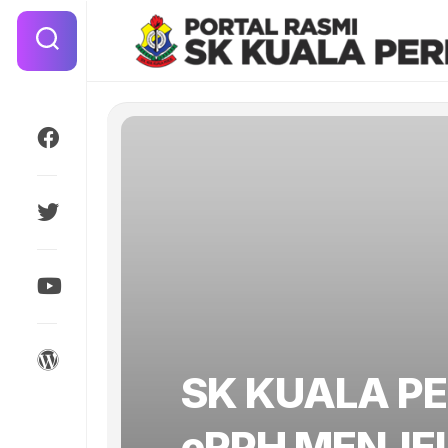
Skip
to
content
SK KUALA PE
eRPH MENJE