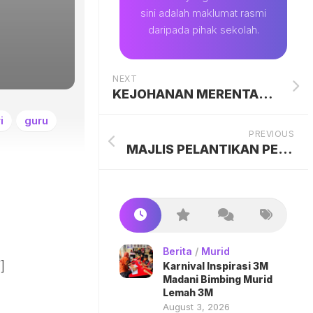
sini adalah maklumat rasmi
daripada pihak sekolah.
NEXT
KEJOHANAN MERENTAS DESA SKKPs 2019
i
guru
PREVIOUS
MAJLIS PELANTIKAN PENGAWAS SEKOLAH 2019
Berita
/
Murid
]
Karnival Inspirasi 3M
Madani Bimbing Murid
Lemah 3M
August 3, 2026