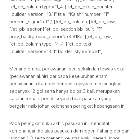
[et_pb_column type=”1_4″][et_pb_circle_counter
_builder_version=”3.11″ title=”Kalah” number=”1″
percent_sign=”off” /][/et_pb_column][/et_pb_row]
[/et_pb_section][et_pb_section bb_built=”1″
prev_background_color=”#e0918d”][et_pb_row]
[et_pb_column type=”4_4″][et_pb_text
_builder_version=”3.11″ border_style=”solid”]
Menang empat perlawanan, seri sekali dan tewas sekali
(perlawanan akhir) daripada keseluruhan enam
perlawanan, ditambah dengan kejayaan menjaringkan
sebanyak 12 gol serta hanya bolos 3 kali, merupakan
catatan terbaik penuh sejarah buat pasukan yang
bergelar naib johan kejohanan peringkat kebangsaan ini.
Pada peringkat suku akhir, pasukan ini mencatat
kemenangan ke atas pasukan dari negeri Pahang dengan
jaringan 1-0 serta menang ke atas wakil negeri Johor