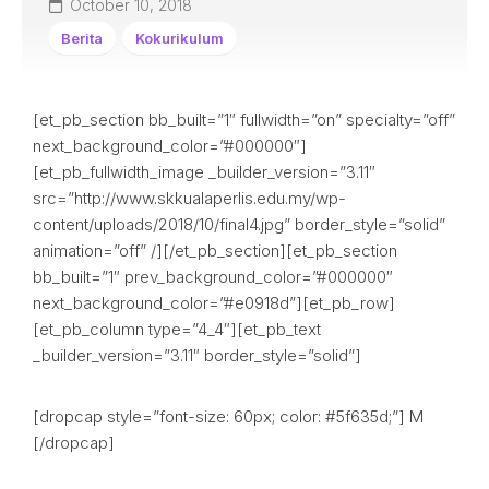
October 10, 2018
Berita
Kokurikulum
[et_pb_section bb_built=”1″ fullwidth=”on” specialty=”off”
next_background_color=”#000000″]
[et_pb_fullwidth_image _builder_version=”3.11″
src=”http://www.skkualaperlis.edu.my/wp-
content/uploads/2018/10/final4.jpg” border_style=”solid”
animation=”off” /][/et_pb_section][et_pb_section
bb_built=”1″ prev_background_color=”#000000″
next_background_color=”#e0918d”][et_pb_row]
[et_pb_column type=”4_4″][et_pb_text
_builder_version=”3.11″ border_style=”solid”]
[dropcap style=”font-size: 60px; color: #5f635d;”] M
[/dropcap]