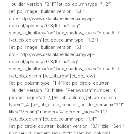
_builder_version=”3.11″][et_pb_column type=”1_2″]
[et_pb_image _builder_version=”3.11″
src=”http://www.skkualaperlis.edu.my/wp-
content/uploads/2018/10/final2.jpg”
show_in_lightbox=”on” box_shadow_style=”preset6″ /]
[/et_pb_column][et_pb_column type=”1_2″]
[et_pb_image _builder_version=”3.11″
src=”http://www.skkualaperlis.edu.my/wp-
content/uploads/2018/10/final1.jpg”
show_in_lightbox=”on” box_shadow_style=”preset6″ /]
[/et_pb_column][/et_pb_row][et_pb_row]
[et_pb_column type=”1_4″][et_pb_circle_counter
_builder_version=”3.11″ title=”Perlawanan” number=”6″
percent_sign=”off” /][/et_pb_column][et_pb_column
type=”1_4″][et_pb_circle_counter _builder_version=”3.11″
title=”Menang” number=”4″ percent_sign=”off” /]
[/et_pb_column][et_pb_column type=”1_4″]
[et_pb_circle_counter _builder_version=”3.11″ title=”Seri ”
number=”1″ percent_sign=”off” /][/et_pb_column]