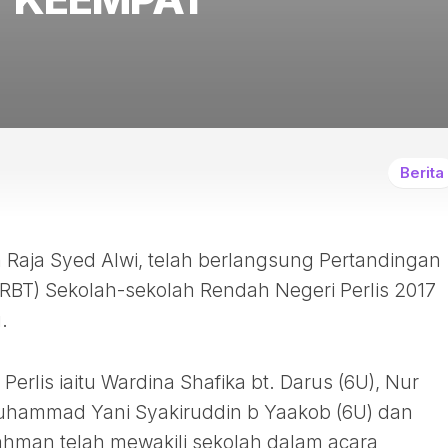
HUBUNGI
KAMI
Berita
n Raja Syed Alwi, telah berlangsung Pertandingan
RBT) Sekolah-sekolah Rendah Negeri Perlis 2017
.
erlis iaitu Wardina Shafika bt. Darus (6U), Nur
Muhammad Yani Syakiruddin b Yaakob (6U) dan
man telah mewakili sekolah dalam acara