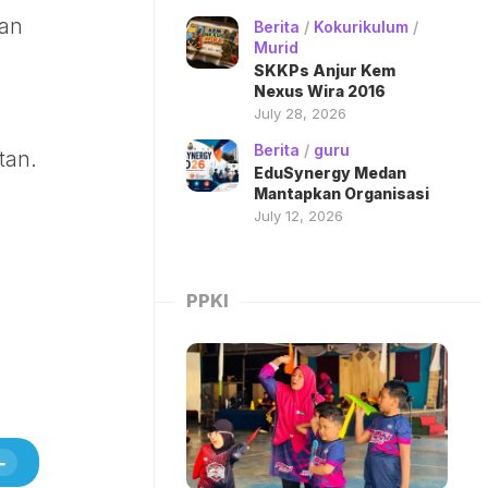
gan
Berita
/
Kokurikulum
/
Murid
SKKPs Anjur Kem
Nexus Wira 2016
July 28, 2026
Berita
/
guru
tan.
EduSynergy Medan
Mantapkan Organisasi
July 12, 2026
PPKI