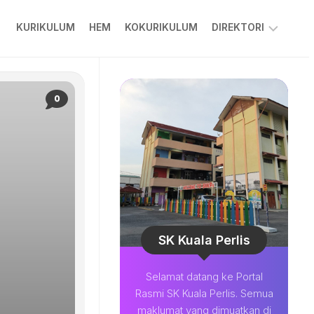
KURIKULUM
HEM
KOKURIKULUM
DIREKTORI
PPKIBP
PIBG
0
COLARIAN
CHANNEL
MUAT
TURUN
BESTARI
SOALAN
LAZIM
SK Kuala Perlis
Selamat datang ke Portal
Rasmi SK Kuala Perlis. Semua
maklumat yang dimuatkan di