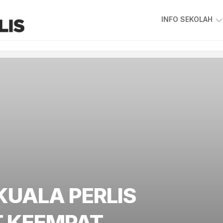
INFO SEKOLAH
VISI
&
MISI
SKKPS
KEPIMPINAN
SEKOLAH
GAMBAR
GURU
&
STAF
PIAGAM
PELANGGAN
KUALA PERLIS
PETA
LOKASI
T KEEMPAT