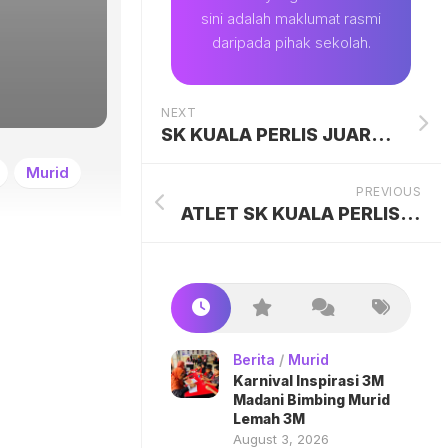
sini adalah maklumat rasmi
daripada pihak sekolah.
NEXT
SK KUALA PERLIS JUARAI BOLA SEPAK BAWAH 11 TAHUN
Murid
PREVIOUS
ATLET SK KUALA PERLIS LAWAT UiTM
Berita
/
Murid
Karnival Inspirasi 3M
Madani Bimbing Murid
Lemah 3M
August 3, 2026