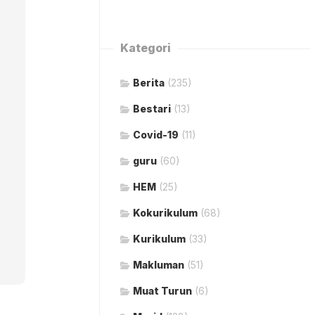
Kategori
Berita
(235)
Bestari
(13)
Covid-19
(11)
guru
(60)
HEM
(25)
Kokurikulum
(68)
Kurikulum
(33)
Makluman
(51)
Muat Turun
(6)