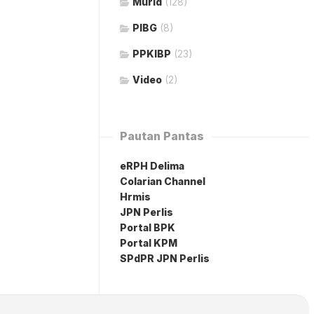
Murid
(128)
PIBG
(8)
PPKIBP
(23)
Video
(2)
Pautan Pantas
eRPH Delima
Colarian Channel
Hrmis
JPN Perlis
Portal BPK
Portal KPM
SPdPR JPN Perlis