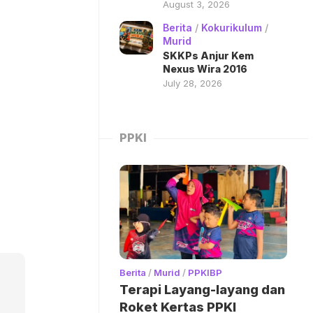
August 3, 2026
Berita
/
Kokurikulum
/
Murid
M
SKKPs Anjur Kem
Nexus Wira 2016
July 28, 2026
PPKI
Berita
/
Murid
/
PPKIBP
Terapi Layang-layang dan
Roket Kertas PPKI