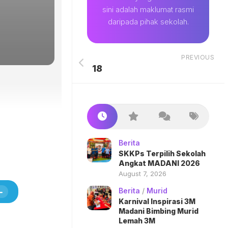
sini adalah maklumat rasmi
daripada pihak sekolah.
PREVIOUS
18
Berita
SKKPs Terpilih Sekolah
Angkat MADANI 2026
August 7, 2026
Berita
/
Murid
Karnival Inspirasi 3M
Madani Bimbing Murid
Lemah 3M