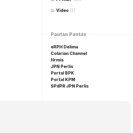
Video
(2)
Pautan Pantas
eRPH Delima
Colarian Channel
Hrmis
JPN Perlis
Portal BPK
Portal KPM
SPdPR JPN Perlis