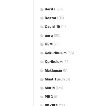
Berita
(236)
Bestari
(13)
Covid-19
(11)
guru
(60)
HEM
(25)
Kokurikulum
(68)
Kurikulum
(33)
Makluman
(51)
Muat Turun
(6)
Murid
(128)
PIBG
(8)
PPKIBP
(23)