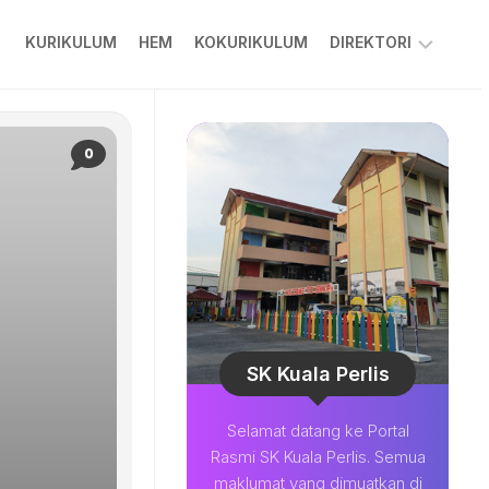
KURIKULUM
HEM
KOKURIKULUM
DIREKTORI
PPKIBP
PIBG
0
COLARIAN
CHANNEL
MUAT
TURUN
BESTARI
SOALAN
LAZIM
SK Kuala Perlis
Selamat datang ke Portal
Rasmi SK Kuala Perlis. Semua
maklumat yang dimuatkan di