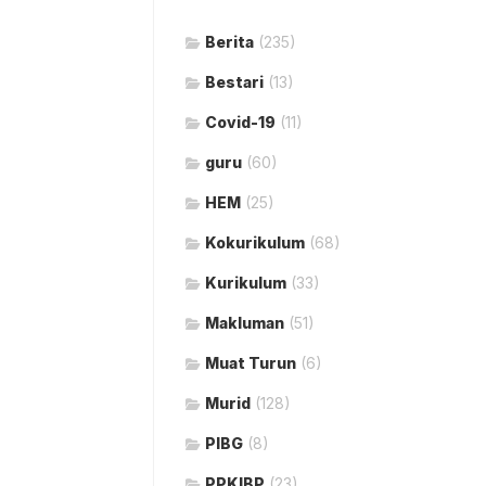
Berita
(235)
Bestari
(13)
Covid-19
(11)
guru
(60)
HEM
(25)
Kokurikulum
(68)
Kurikulum
(33)
Makluman
(51)
Muat Turun
(6)
Murid
(128)
PIBG
(8)
PPKIBP
(23)