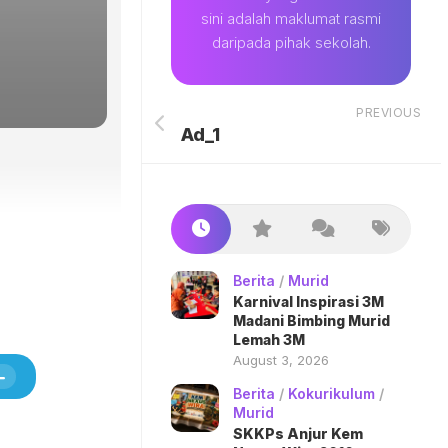
sini adalah maklumat rasmi
daripada pihak sekolah.
PREVIOUS
Ad_1
Berita
/
Murid
Karnival Inspirasi 3M
Madani Bimbing Murid
Lemah 3M
August 3, 2026
Berita
/
Kokurikulum
/
Murid
SKKPs Anjur Kem