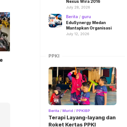
Nexus Wira 2016
July 28, 2026
Berita
/
guru
EduSynergy Medan
Mantapkan Organisasi
July 12, 2026
PPKI
ie
Berita
/
Murid
/
PPKIBP
Terapi Layang-layang dan
Roket Kertas PPKI