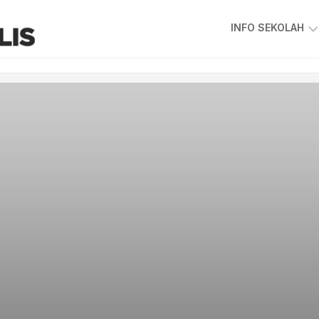
INFO SEKOLAH
VISI
&
MISI
SKKPS
KEPIMPINAN
SEKOLAH
GAMBAR
GURU
&
STAF
PIAGAM
PELANGGAN
PETA
LOKASI