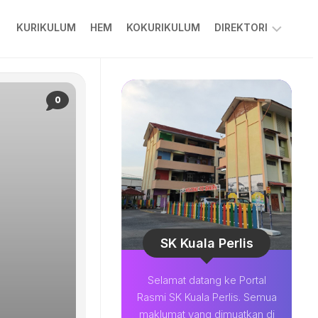
KURIKULUM
HEM
KOKURIKULUM
DIREKTORI
PPKIBP
PIBG
0
COLARIAN
CHANNEL
MUAT
TURUN
BESTARI
SOALAN
LAZIM
SK Kuala Perlis
Selamat datang ke Portal
Rasmi SK Kuala Perlis. Semua
maklumat yang dimuatkan di