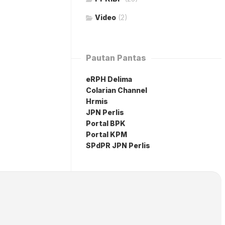
Video
(2)
Pautan Pantas
eRPH Delima
Colarian Channel
Hrmis
JPN Perlis
Portal BPK
Portal KPM
SPdPR JPN Perlis