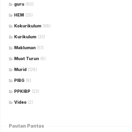
guru
(60)
HEM
(25)
Kokurikulum
(68)
Kurikulum
(33)
Makluman
(51)
Muat Turun
(6)
Murid
(128)
PIBG
(8)
PPKIBP
(23)
Video
(2)
Pautan Pantas