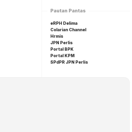
Pautan Pantas
eRPH Delima
Colarian Channel
Hrmis
JPN Perlis
Portal BPK
Portal KPM
SPdPR JPN Perlis