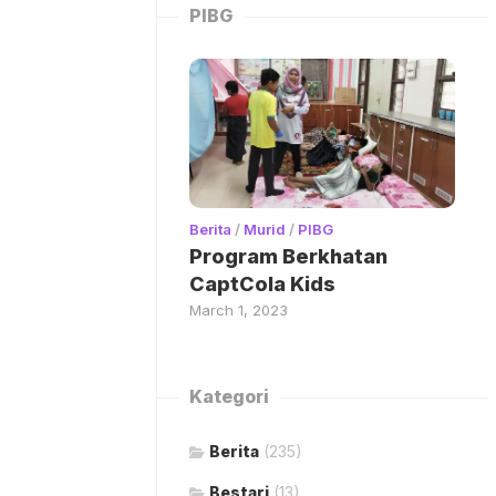
PIBG
Berita
/
Murid
/
PIBG
Program Berkhatan
CaptCola Kids
March 1, 2023
Kategori
Berita
(235)
Bestari
(13)