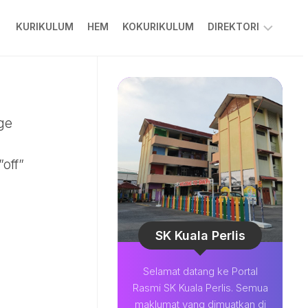
KURIKULUM
HEM
KOKURIKULUM
DIREKTORI
PPKIBP
PIBG
COLARIAN
age
CHANNEL
MUAT
off”
TURUN
BESTARI
SOALAN
LAZIM
SK Kuala Perlis
Selamat datang ke Portal
Rasmi SK Kuala Perlis. Semua
maklumat yang dimuatkan di