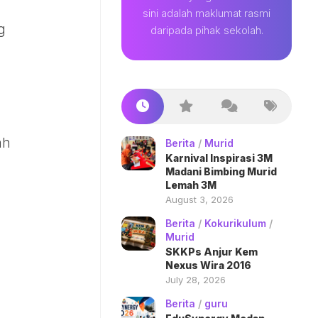
sini adalah maklumat rasmi
g
daripada pihak sekolah.
ah
Berita
/
Murid
Karnival Inspirasi 3M
Madani Bimbing Murid
Lemah 3M
August 3, 2026
Berita
/
Kokurikulum
/
Murid
SKKPs Anjur Kem
Nexus Wira 2016
July 28, 2026
Berita
/
guru