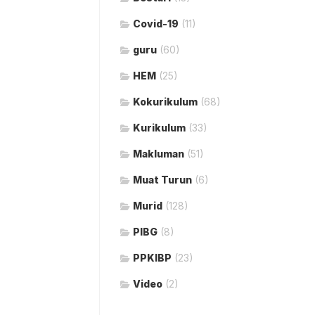
Covid-19
(11)
guru
(60)
HEM
(25)
Kokurikulum
(68)
Kurikulum
(33)
Makluman
(51)
Muat Turun
(6)
Murid
(128)
PIBG
(8)
PPKIBP
(23)
Video
(2)