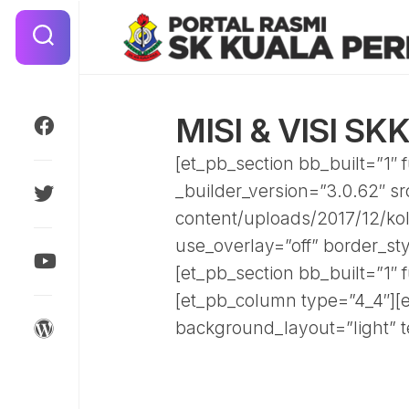
Skip
to
content
MISI & VISI SK
[et_pb_section bb_built=”1″ 
_builder_version=”3.0.62″ s
content/uploads/2017/12/kol
use_overlay=”off” border_styl
[et_pb_section bb_built=”1″ f
[et_pb_column type=”4_4″][e
background_layout=”light” te