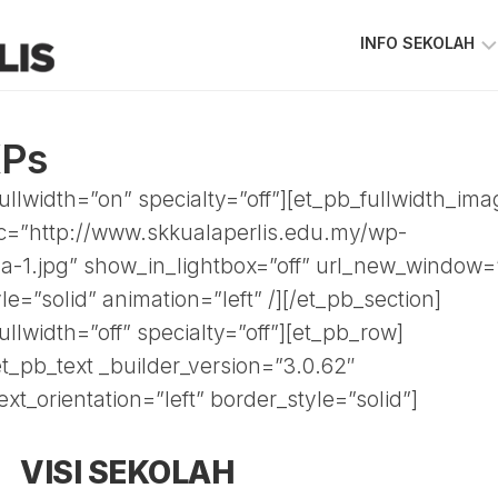
INFO SEKOLAH
VISI
&
KPs
MISI
SKKPS
fullwidth=”on” specialty=”off”][et_pb_fullwidth_im
KEPIMPINAN
rc=”http://www.skkualaperlis.edu.my/wp-
SEKOLAH
a-1.jpg” show_in_lightbox=”off” url_new_window=”
GAMBAR
e=”solid” animation=”left” /][/et_pb_section]
GURU
&
ullwidth=”off” specialty=”off”][et_pb_row]
STAF
t_pb_text _builder_version=”3.0.62″
PIAGAM
xt_orientation=”left” border_style=”solid”]
PELANGGAN
PETA
VISI SEKOLAH
LOKASI