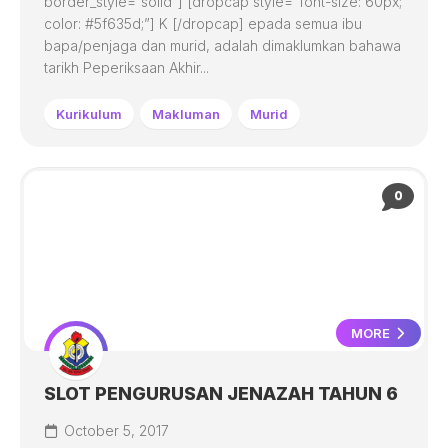
border_style=”solid”] [dropcap style=”font-size: 60px;
color: #5f635d;”] K [/dropcap] epada semua ibu
bapa/penjaga dan murid, adalah dimaklumkan bahawa
tarikh Peperiksaan Akhir...
Kurikulum
Makluman
Murid
0
MORE
SLOT PENGURUSAN JENAZAH TAHUN 6
October 5, 2017