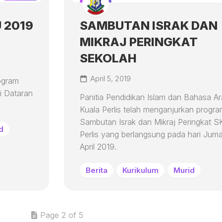
 2019
SAMBUTAN ISRAK DAN
MIKRAJ PERINGKAT
SEKOLAH
April 5, 2019
ogram
i Dataran
Panitia Pendidikan Islam dan Bahasa A
Kuala Perlis telah menganjurkan progr
Sambutan Israk dan Mikraj Peringkat S
d
Perlis yang berlangsung pada hari Juma
April 2019.
Berita
Kurikulum
Murid
Page 2 of 5