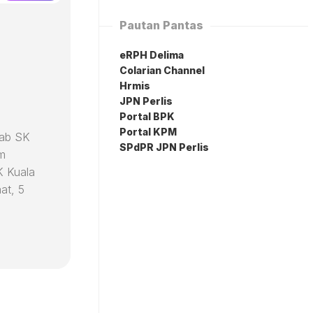
Pautan Pantas
eRPH Delima
Colarian Channel
Hrmis
JPN Perlis
Portal BPK
Portal KPM
rab SK
SPdPR JPN Perlis
am
K Kuala
at, 5