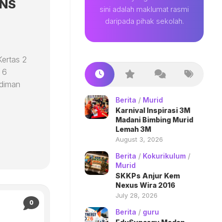
INS
sini adalah maklumat rasmi
daripada pihak sekolah.
ertas 2
 6
udiman
Berita
/
Murid
Karnival Inspirasi 3M
Madani Bimbing Murid
Lemah 3M
August 3, 2026
Berita
/
Kokurikulum
/
Murid
SKKPs Anjur Kem
Nexus Wira 2016
July 28, 2026
0
Berita
/
guru