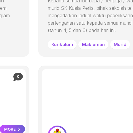
ah
Kepada semua ibu bapa / penjaga / war
Kem
murid SK Kuala Perlis, pihak sekolah te
ogram
mengedarkan jadual waktu peperiksaan
pertengahan satu kepada semua murid 
(tahun 4, 5 dan 6) pada hari ini.
Kurikulum
Makluman
Murid
0
MORE