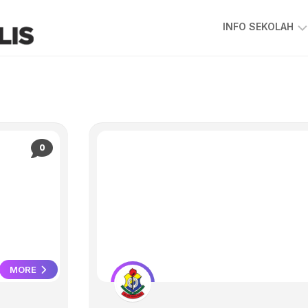
INFO SEKOLAH
VISI
&
MISI
SKKPS
KEPIMPINAN
0
SEKOLAH
GAMBAR
GURU
&
STAF
PIAGAM
PELANGGAN
MORE
PETA
LOKASI