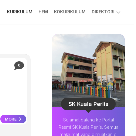
KURIKULUM
HEM
KOKURIKULUM
DIREKTORI
PPKIBP
PIBG
COLARIAN
CHANNEL
0
MUAT
TURUN
BESTARI
SOALAN
LAZIM
SK Kuala Perlis
MORE
Selamat datang ke Portal
Rasmi SK Kuala Perlis. Semua
maklumat yang dimuatkan di