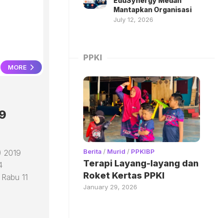
EduSynergy Medan
Mantapkan Organisasi
July 12, 2026
PPKI
MORE
9
Berita
/
Murid
/
PPKIBP
) 2019
Terapi Layang-layang dan
4
Roket Kertas PPKI
 Rabu 11
January 29, 2026