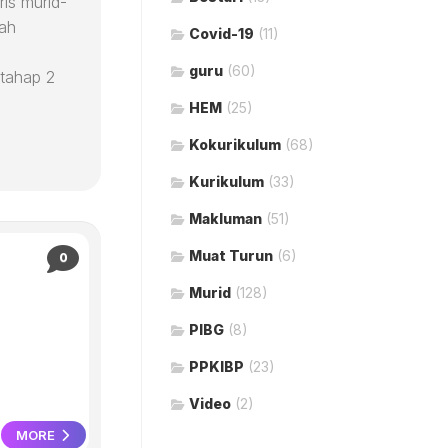
is murid-
lah
Covid-19
(11)
guru
(60)
tahap 2
HEM
(25)
Kokurikulum
(68)
Kurikulum
(33)
Makluman
(51)
Muat Turun
(6)
0
Murid
(128)
PIBG
(8)
PPKIBP
(23)
Video
(2)
MORE