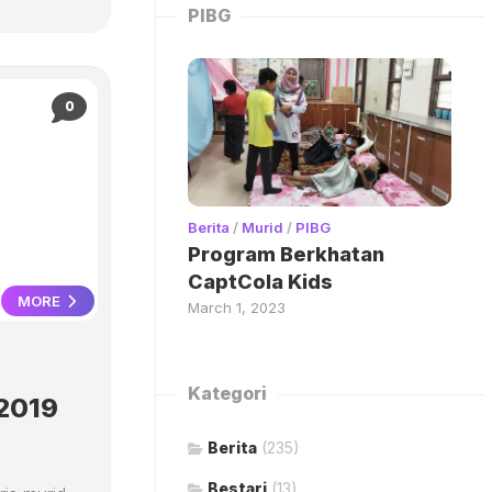
PIBG
0
Berita
/
Murid
/
PIBG
Program Berkhatan
CaptCola Kids
MORE
March 1, 2023
Kategori
2019
Berita
(235)
Bestari
(13)