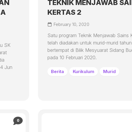
KAN
TEKNIK MENJAWAB SA
HUBUNGI
KAMI
IA
KERTAS 2
February 10, 2020
Satu program Teknik Menjawab Sains K
telah diadakan untuk murid-murid tahun
ru SK
bertempat di Bilik Mesyuarat Sidang B
arat
pada 10 Februari 2020.
tia
 4 Jun
Berita
Kurikulum
Murid
0