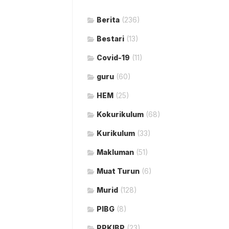
Berita
(236)
Bestari
(13)
Covid-19
(11)
guru
(60)
HEM
(25)
Kokurikulum
(68)
Kurikulum
(33)
Makluman
(51)
Muat Turun
(6)
Murid
(128)
PIBG
(8)
PPKIBP
(23)