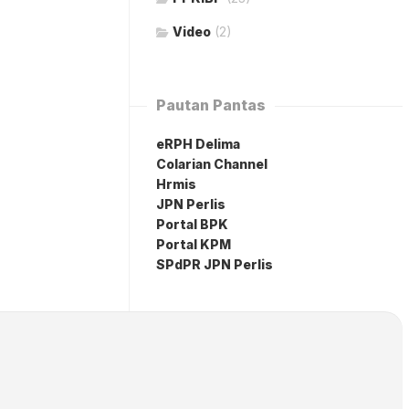
Video
(2)
Pautan Pantas
eRPH Delima
Colarian Channel
Hrmis
JPN Perlis
Portal BPK
Portal KPM
SPdPR JPN Perlis