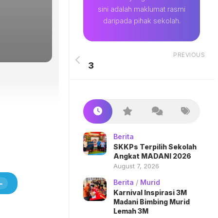
sini adalah maklumat rasmi
daripada pihak sekolah.
PREVIOUS
3
Berita
SKKPs Terpilih Sekolah
Angkat MADANI 2026
August 7, 2026
Berita
/
Murid
Karnival Inspirasi 3M
Madani Bimbing Murid
Lemah 3M