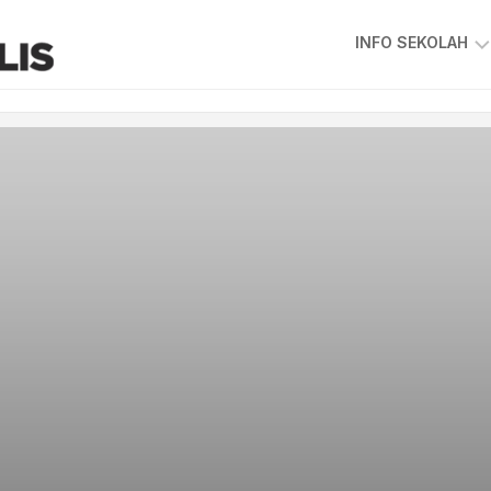
INFO SEKOLAH
VISI
&
MISI
SKKPS
KEPIMPINAN
SEKOLAH
GAMBAR
GURU
&
STAF
PIAGAM
PELANGGAN
PETA
LOKASI