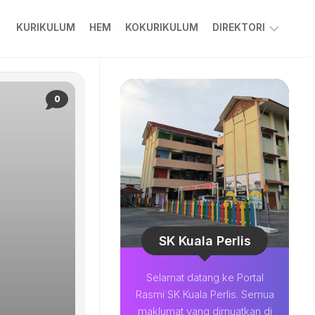
KURIKULUM
HEM
KOKURIKULUM
DIREKTORI
PPKIBP
PIBG
0
COLARIAN
CHANNEL
MUAT
TURUN
BESTARI
SOALAN
LAZIM
SK Kuala Perlis
Selamat datang ke Portal
Rasmi SK Kuala Perlis. Semua
maklumat yang dimuatkan di