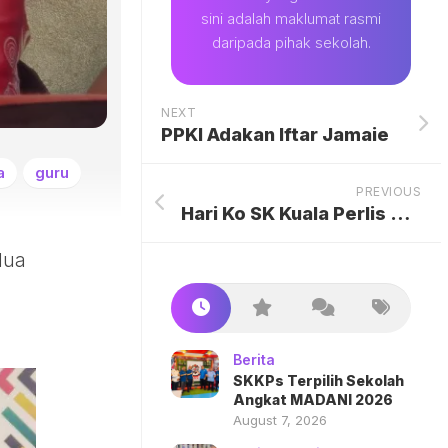
sini adalah maklumat rasmi
daripada pihak sekolah.
NEXT
PPKI Adakan Iftar Jamaie
a
guru
PREVIOUS
Hari Ko SK Kuala Perlis Meriah
dua
Berita
SKKPs Terpilih Sekolah
Angkat MADANI 2026
August 7, 2026