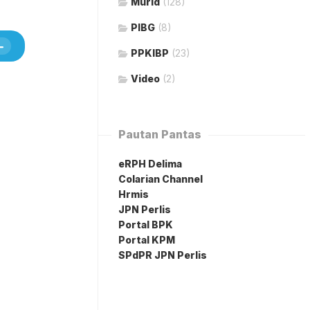
Murid
(128)
PIBG
(8)
PPKIBP
(23)
Video
(2)
Pautan Pantas
eRPH Delima
Colarian Channel
Hrmis
JPN Perlis
Portal BPK
Portal KPM
SPdPR JPN Perlis