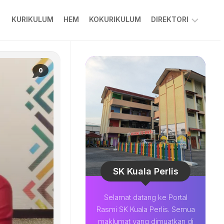
KURIKULUM
HEM
KOKURIKULUM
DIREKTORI
PPKIBP
PIBG
0
COLARIAN
CHANNEL
MUAT
TURUN
BESTARI
SOALAN
LAZIM
SK Kuala Perlis
Selamat datang ke Portal
Rasmi SK Kuala Perlis. Semua
maklumat yang dimuatkan di