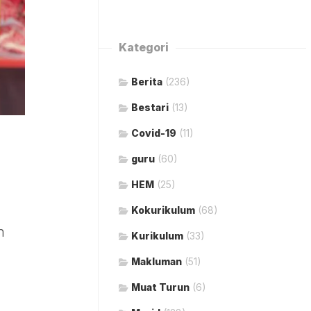
Kategori
Berita
(236)
Bestari
(13)
Covid-19
(11)
guru
(60)
HEM
(25)
Kokurikulum
(68)
n
Kurikulum
(33)
Makluman
(51)
Muat Turun
(6)