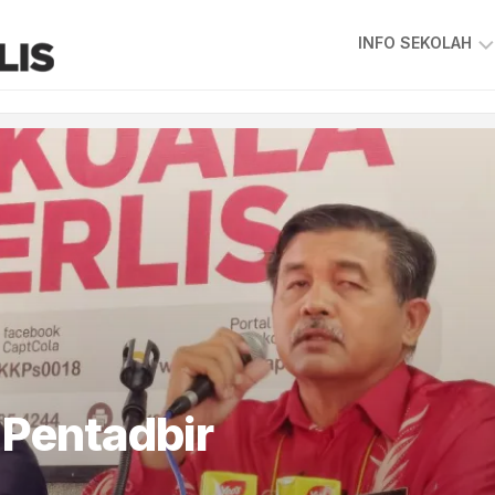
INFO SEKOLAH
VISI
&
MISI
SKKPS
KEPIMPINAN
SEKOLAH
GAMBAR
GURU
&
STAF
PIAGAM
PELANGGAN
Pentadbir
PETA
LOKASI